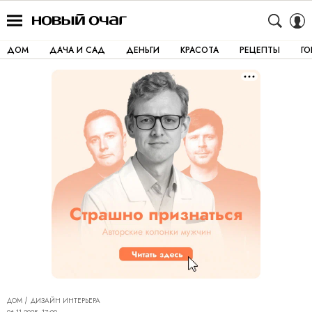
ДОМ
ДАЧА И САД
ДЕНЬГИ
КРАСОТА
РЕЦЕПТЫ
Г
ДОМ
ДИЗАЙН ИНТЕРЬЕРА