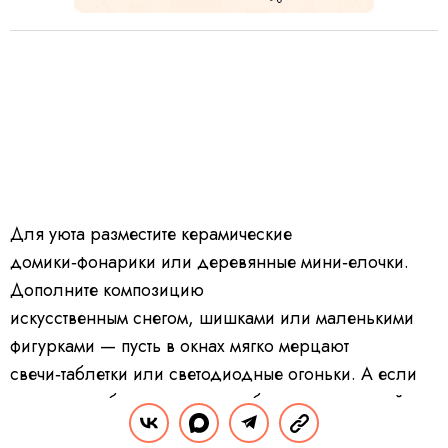
Для уюта разместите керамические
домики‑фонарики или деревянные мини‑елочки.
Дополните композицию
искусственным снегом, шишками или маленькими
фигурками — пусть в окнах мягко мерцают
свечи‑таблетки или светодиодные огоньки. А если
хочется чуть больше тепла, добавьте пару свечей в
прозрачных подсвечниках.