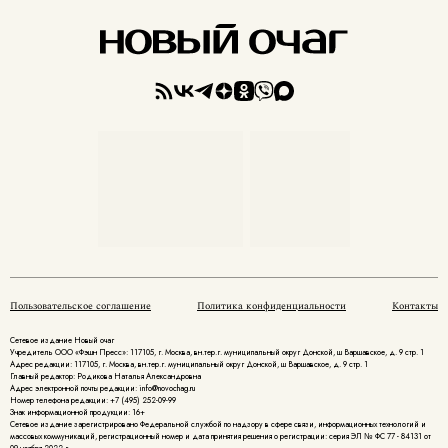
Пользовательское соглашение
Политика конфиденциальности
Контакты
Сетевое издание Новый очаг
Учредитель ООО «Фэшн Пресс»: 117105, г. Москва, вн.тер.г. муниципальный округ Донской, ш Варшавское, д. 9 стр. 1
Адрес редакции: 117105, г. Москва, вн.тер.г. муниципальный округ Донской, ш Варшавское, д. 9 стр. 1
Главный редактор: Родикова Наталья Александровна
Адрес электронной почты редакции: info@novochag.ru
Номер телефона редакции: +7 (495) 252-09-99
Знак информационной продукции: 16+
Cетевое издание зарегистрировано Федеральной службой по надзору в сфере связи, информационных технологий и
массовых коммуникаций, регистрационный номер и дата принятия решения о регистрации: серия ЭЛ № ФС 77 - 84131 от