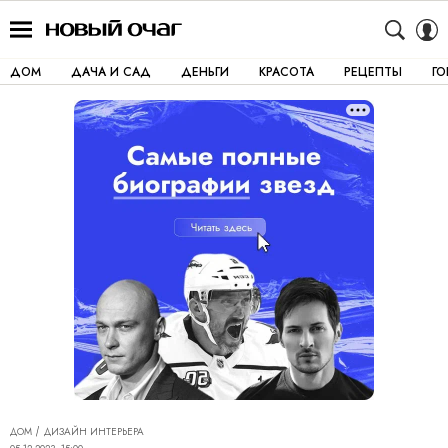
ДОМ
ДАЧА И САД
ДЕНЬГИ
КРАСОТА
РЕЦЕПТЫ
Г
ДОМ
ДИЗАЙН ИНТЕРЬЕРА