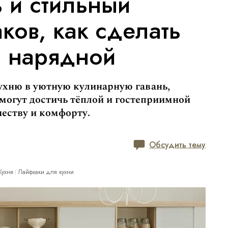
ь и стильный
ков, как сделать
и нарядной
ухню в уютную кулинарную гавань,
могут достичь тёплой и гостеприимной
еству и комфорту.
Обсудить тему
Кухня
Лайфхаки для кухни