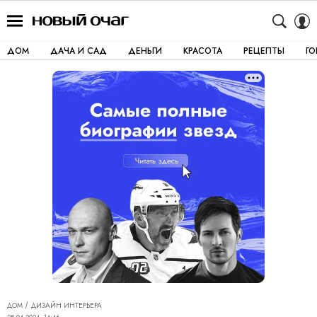
ДОМ
ДАЧА И САД
ДЕНЬГИ
КРАСОТА
РЕЦЕПТЫ
Г
ДОМ
ДИЗАЙН ИНТЕРЬЕРА