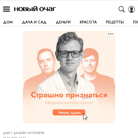
ДОМ
ДАЧА И САД
ДЕНЬГИ
КРАСОТА
РЕЦЕПТЫ
Г
ДОМ
ДИЗАЙН ИНТЕРЬЕРА