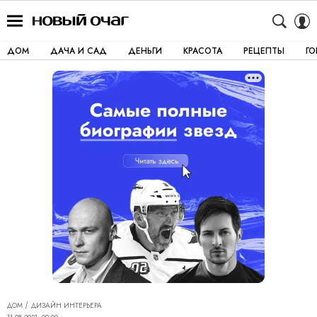
ДОМ
ДАЧА И САД
ДЕНЬГИ
КРАСОТА
РЕЦЕПТЫ
Г
ДОМ
ДИЗАЙН ИНТЕРЬЕРА