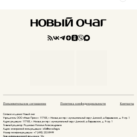
Пользовательское соглашение
Политика конфиденциальности
Контакты
Сетевое издание Новый очаг
Учредитель ООО «Фэшн Пресс»: 117105, г. Москва, вн.тер.г. муниципальный округ Донской, ш Варшавское, д. 9 стр. 1
Адрес редакции: 117105, г. Москва, вн.тер.г. муниципальный округ Донской, ш Варшавское, д. 9 стр. 1
Главный редактор: Родикова Наталья Александровна
Адрес электронной почты редакции: info@novochag.ru
Номер телефона редакции: +7 (495) 252-09-99
Знак информационной продукции: 16+