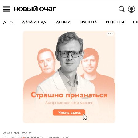
ДОМ
ДАЧА И САД
ДЕНЬГИ
КРАСОТА
РЕЦЕПТЫ
Г
ДОМ
HANDMADE