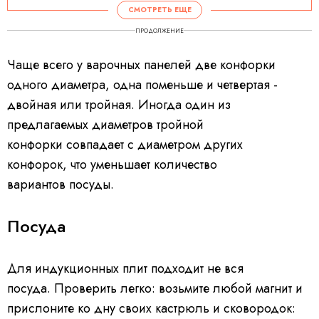
d
СМОТРЕТЬ ЕЩЕ
e
o
P
ПРОДОЛЖЕНИЕ
l
a
y
e
Чаще всего у варочных панелей две конфорки
r
i
s
одного диаметра, одна поменьше и четвертая -
l
o
a
двойная или тройная. Иногда один из
d
i
предлагаемых диаметров тройной
n
g
.
конфорки совпадает с диаметром других
конфорок, что уменьшает количество
вариантов посуды.
Посуда
Для индукционных плит подходит не вся
посуда. Проверить легко: возьмите любой магнит и
прислоните ко дну своих кастрюль и сковородок: