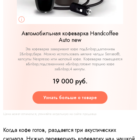
Автомобильная кофеварка Handcoffee
Auto new
Эта кофеварка заваривает кофе под&nbsp;далением
2&nbsp;бара. Можно использовать мягкие чалды Senseo®,
капсулы Nespresso или молотый кофе. Кофеварка помещается
в&nbsp;подстаканнике и&nbsp;готовит порцию кофе
за&nbsp;4 минуты.
19 000 руб.
Узнать больше о товаре
Цена может отличаться, уточняйте актуальную на сайте продавца
Когда кофе готов, раздается три акустических
сигнала. Нужно перевернуть кофеварку над чашкой