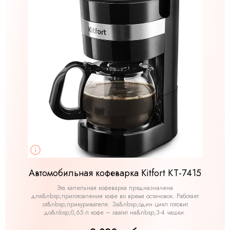
Автомобильная кофеварка Kitfort КТ-7415
Эта капельная кофеварка предназначена
для&nbsp;приготовления кофе во время остановок. Работает
от&nbsp;прикуривателя. За&nbsp;один цикл готовит
до&nbsp;0,65 л кофе – хватит на&nbsp;3-4 чашки.