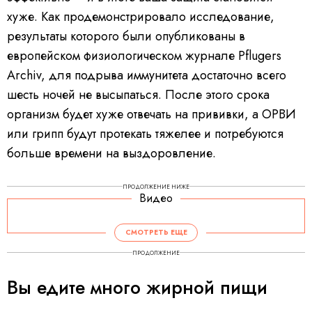
хуже. Как продемонстрировало исследование,
результаты которого были опубликованы в
европейском физиологическом журнале Pflugers
Archiv, для подрыва иммунитета достаточно всего
шесть ночей не высыпаться. После этого срока
организм будет хуже отвечать на прививки, а ОРВИ
или грипп будут протекать тяжелее и потребуются
больше времени на выздоровление.
ПРОДОЛЖЕНИЕ НИЖЕ
Видео
V
i
d
СМОТРЕТЬ ЕЩЕ
e
o
P
ПРОДОЛЖЕНИЕ
l
a
y
Вы едите много жирной пищи
e
r
i
s
l