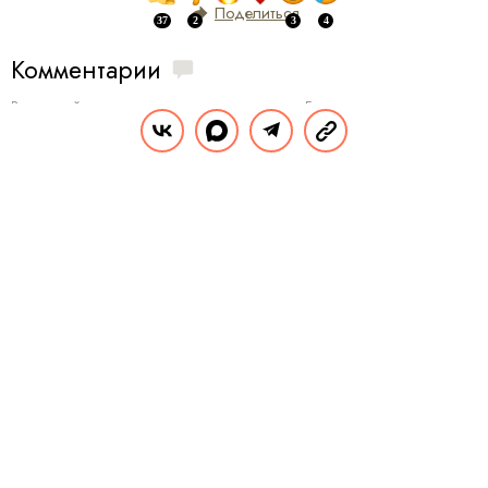
Поделиться
Комментарии
Вы уже сейчас можете ответить автору анонимно. Если хотите комментировать
под своим именем и следить за дискуссией —
войдите
или
зарегистрируйтесь
ОТПРАВИТЬ
ЗДОРОВЬЕ И ДИЕТЫ
ЗДОРОВЬЕ
28.03.2022, 13:15
8 «тихих» симптомов