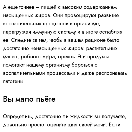
o
a
А еще точнее – пищей с высоким содержанием
d
i
n
насыщенных жиров. Они провоцируют развитие
g
.
воспалительных процессов в организме,
перегружая иммунную систему и в итоге ослабляя
ее. Следите за тем, чтобы в вашем рационе было
достаточно ненасыщенных жиров: растительных
масел, рыбного жира, орехов. Эти продукты
помогают нашему организму бороться с
воспалительными процессами и даже распознавать
патогены.
Вы мало пьёте
Определить, достаточно ли жидкости вы получаете,
довольно просто: оцените цвет своей мочи. Если