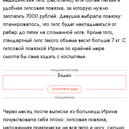
медицинский гипс (бесплатно) или более легкая и
удобная гипсовая повязка, за которую нужно
заплатить 7000 рублей. Девушка выбрала повязку:
планировалось, что гипс будет накладываться от
ребер до пятки на сломанной ноге. Кроме того,
стандартный гипс такого объема весит больше 7 кг. С
гипсовой повязкой Ирина по крайней мере
смогла бы сама ходить с костылями.
ПРОДОЛЖЕНИЕ НИЖЕ
Видео
V
i
d
СМОТРЕТЬ ЕЩЕ
e
o
P
ПРОДОЛЖЕНИЕ
l
a
y
e
Через месяц после выписки из больницы Ирина
r
i
s
почувствовала себя плохо: гипсовая повязка,
l
o
a
наложенная практически на все тело и ногу, сильно
d