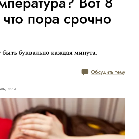
мпература? Вот 8
, что пора срочно
 быть буквально каждая минута.
Обсудить тему
ать, если