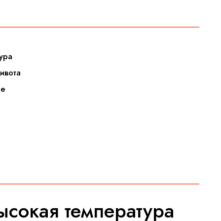
ура
ивота
че
ысокая температура