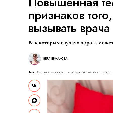
Повышенная те
признаков того
вызывать врача
В некоторых случаях дорога может
ВЕРА ЕРМАКОВА
Теги:
Красота и здоровье
Что значат эти симптомы?
Что дел