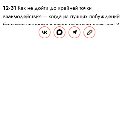
12-31
Как не дойти до крайней точки
взаимодействия – когда из лучших побуждений
близкого человека в запое начинают связывать?
41-40
Как избавиться от чувства вины перед
зависимым, которому ты не помог? «Не нужно брать
на себя слишком много».
44-20
А если в семье есть дети? Какой выбор
сделать партнеру пьющего?
ПРОДОЛЖЕНИЕ НИЖЕ
Видео
СМОТРЕТЬ ЕЩЕ
ПРОДОЛЖЕНИЕ