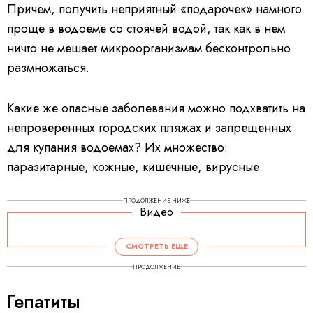
Причем, получить неприятный «подарочек» намного
проще в водоеме со стоячей водой, так как в нем
ничто не мешает микроорганизмам бесконтрольно
размножаться.
Какие же опасные заболевания можно подхватить на
непроверенных городских пляжах и запрещенных
для купания водоемах? Их множество:
паразитарные, кожные, кишечные, вирусные.
ПРОДОЛЖЕНИЕ НИЖЕ
Видео
V
i
d
СМОТРЕТЬ ЕЩЕ
e
o
P
ПРОДОЛЖЕНИЕ
l
a
y
Гепатиты
e
r
i
s