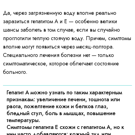
l
o
a
Да, через загрязненную воду вполне реально
d
i
n
заразиться гепатитом А и Е — особенно велики
g
.
шансы заболеть в том случае, если вы случайно
проглотили теплую стоячую воду. Причем, симптомы
вполне могут появиться через месяц-полтора.
Специального лечения болезни нет — только
симптоматическое, которое облегчает состояние
больного.
Гепатит А можно узнать по таким характерным
признакам: увеличение печени, тошнота или
рвота, пожелтение кожи и белков глаз,
бледный стул, боль в мышцах, повышение
температуры.
Симптомы гепатита Е схожи с гепатитом А, но к
ним часто добавляются: кожный зуд или