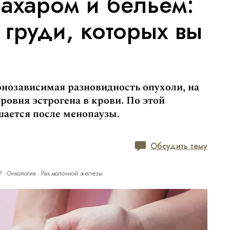
ахаром и бельём:
 груди, которых вы
нозависимая разновидность опухоли, на
ровня эстрогена в крови. По этой
шается после менопаузы.
Обсудить тему
?
Онкология
Рак молочной железы