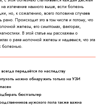
, с этой болезнью сталкивается каждая десятая
 на излечение намного выше, если болезнь
дии, но, к сожалению, всего половина случаев
 рано. Происходит это в том числе и потому, что
олочной железы, его симптомах, факторах,
гностики. В этой статье мы расскажем о
актах о раке молочной железы и надеемся, что эта
с болезнью.
е всегда передаётся по наследству
 опухоль можно обнаружить только на УЗИ
опасен
подбирать бюстгальтер
 родственников мужского пола также важна