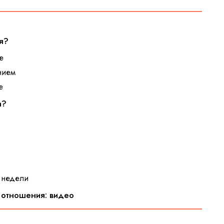
ия?
е
нием
е
а?
и недели
ь отношения: видео