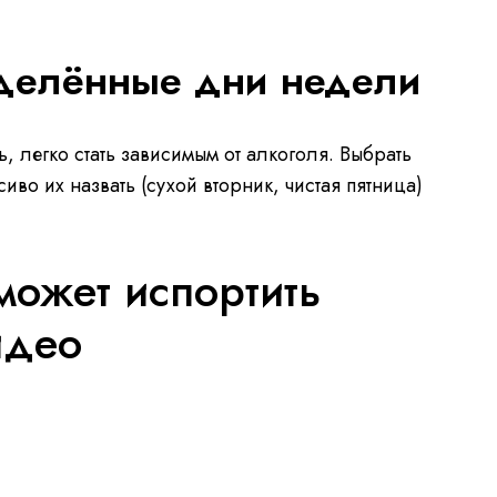
еделённые дни недели
, легко стать зависимым от алкоголя. Выбрать
иво их назвать (сухой вторник, чистая пятница)
может испортить
идео
R
-
0:00
F
u
V
l
i
e
l
d
s
e
c
o
m
r
P
e
l
e
a
a
n
y