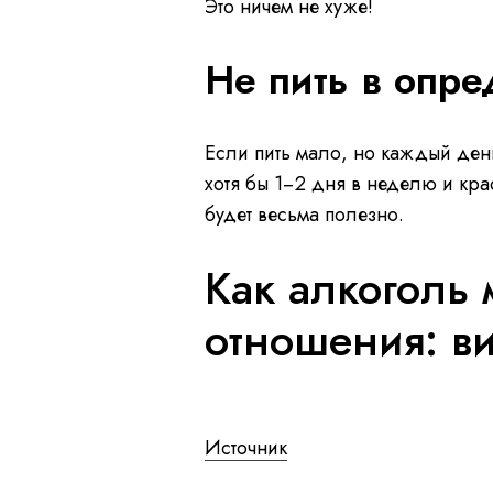
Это ничем не хуже!
Не пить в опр
Если пить мало, но каждый день
хотя бы 1−2 дня в неделю и крас
будет весьма полезно.
Как алкоголь 
отношения: в
L
P
U
o
a
n
a
u
m
d
s
u
e
e
t
Источник
d
e
:
0
%