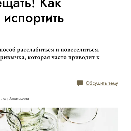
щать! Как
 испортить
особ расслабиться и повеселиться.
привычка, которая часто приводит к
Обсудить тему
лизм
Зависимости