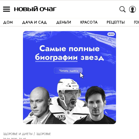
ДОМ
ДАЧА И САД
ДЕНЬГИ
КРАСОТА
РЕЦЕПТЫ
Г
ЗДОРОВЬЕ И ДИЕТЫ
ЗДОРОВЬЕ