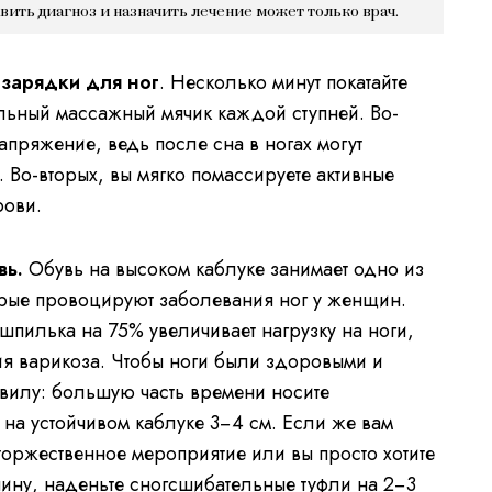
авить диагноз и назначить лечение может только врач.
 зарядки для ног
. Несколько минут покатайте
льный массажный мячик каждой ступней. Во-
напряжение, ведь после сна в ногах могут
. Во-вторых, вы мягко помассируете активные
рови.
вь.
Обувь на высоком каблуке занимает одно из
орые провоцируют заболевания ног у женщин.
 шпилька на 75% увеличивает нагрузку на ноги,
тия варикоза. Чтобы ноги были здоровыми и
авилу: большую часть времени носите
на устойчивом каблуке 3−4 см. Если же вам
торжественное мероприятие или вы просто хотите
чину, наденьте сногсшибательные туфли на 2−3