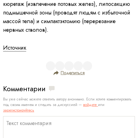
кюретаж (извлечение потовых желез), липосакцию
подмышечной зоны (проводят людям с избыточной
массой тела) и симпактэктомию (перерезание
нервных стволов).
Источник
Поделиться
Комментарии
Вы уже сейчас можете ответить автору анонимно. Если хотите комментировать
под своим именем и следить за дискуссией —
войдите
или
зарегистрируйтесь