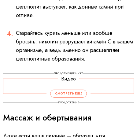
целлюлит выступает, как донные камни при
отливе.
Старайтесь курить меньше или вообще
бросить: никотин разрушает витамин С в вашем
организме, а ведь именно он расщепляет
целлюлитные образования.
ПРОДОЛЖЕНИЕ НИЖЕ
Видео
V
i
d
СМОТРЕТЬ ЕЩЕ
e
o
P
ПРОДОЛЖЕНИЕ
l
a
y
Массаж и обертывания
e
r
i
s
l
o
a
Даже если ваше питание — образец для
d