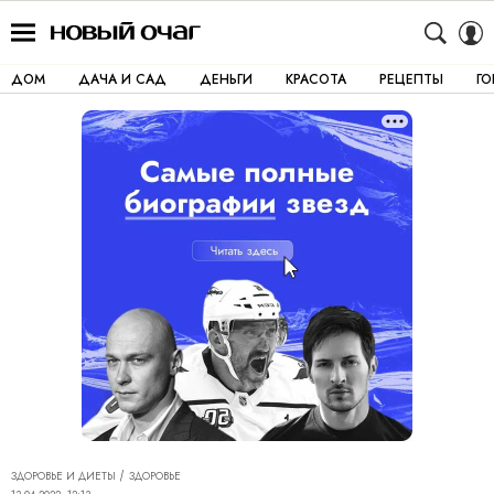
ДОМ
ДАЧА И САД
ДЕНЬГИ
КРАСОТА
РЕЦЕПТЫ
Г
ЗДОРОВЬЕ И ДИЕТЫ
ЗДОРОВЬЕ