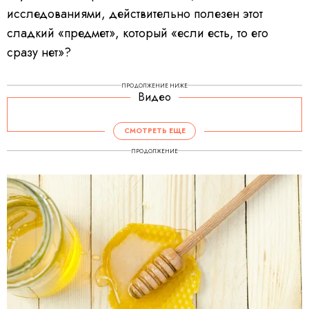
исследованиями, действительно полезен этот
сладкий «предмет», который «если есть, то его
сразу нет»?
ПРОДОЛЖЕНИЕ НИЖЕ
Видео
V
i
d
СМОТРЕТЬ ЕЩЕ
e
o
P
ПРОДОЛЖЕНИЕ
l
a
y
e
r
i
s
l
o
a
d
i
n
g
.