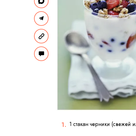
1 стакан черники (свежей 