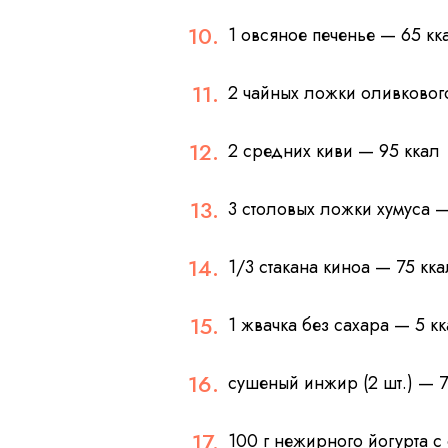
1 овсяное печенье — 65 кк
2 чайных ложки оливковог
2 средних киви — 95 ккал
3 столовых ложки хумуса —
1/3 стакана киноа — 75 кка
1 жвачка без сахара — 5 к
сушеный инжир (2 шт.) — 7
100 г нежирного йогурта с