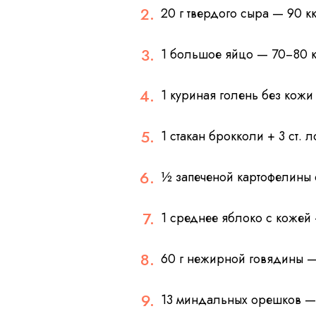
20 г твердого сыра — 90 к
1 большое яйцо — 70−80 
1 куриная голень без кожи
1 стакан брокколи + 3 ст. 
½ запеченой картофелины 
1 среднее яблоко с кожей
60 г нежирной говядины —
13 миндальных орешков —