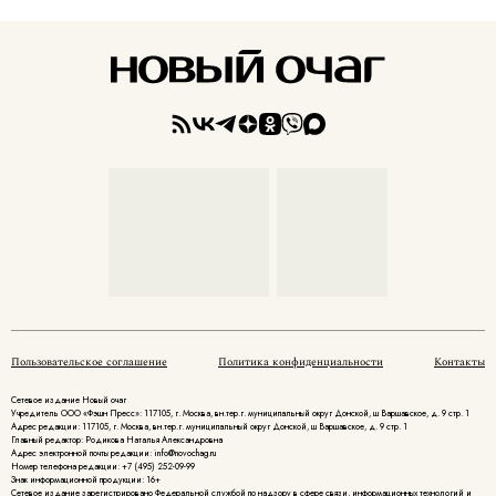
Пользовательское соглашение
Политика конфиденциальности
Контакты
Сетевое издание Новый очаг
Учредитель ООО «Фэшн Пресс»: 117105, г. Москва, вн.тер.г. муниципальный округ Донской, ш Варшавское, д. 9 стр. 1
Адрес редакции: 117105, г. Москва, вн.тер.г. муниципальный округ Донской, ш Варшавское, д. 9 стр. 1
Главный редактор: Родикова Наталья Александровна
Адрес электронной почты редакции: info@novochag.ru
Номер телефона редакции: +7 (495) 252-09-99
Знак информационной продукции: 16+
Cетевое издание зарегистрировано Федеральной службой по надзору в сфере связи, информационных технологий и