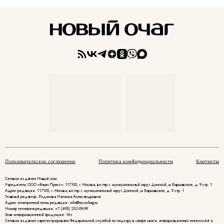
Пользовательское соглашение
Политика конфиденциальности
Контакты
Сетевое издание Новый очаг
Учредитель ООО «Фэшн Пресс»: 117105, г. Москва, вн.тер.г. муниципальный округ Донской, ш Варшавское, д. 9 стр. 1
Адрес редакции: 117105, г. Москва, вн.тер.г. муниципальный округ Донской, ш Варшавское, д. 9 стр. 1
Главный редактор: Родикова Наталья Александровна
Адрес электронной почты редакции: info@novochag.ru
Номер телефона редакции: +7 (495) 252-09-99
Знак информационной продукции: 16+
Cетевое издание зарегистрировано Федеральной службой по надзору в сфере связи, информационных технологий и