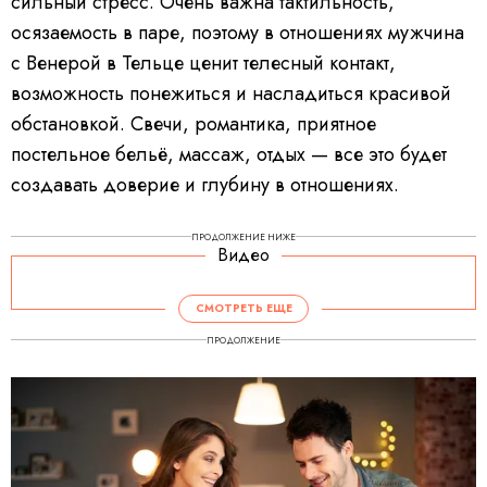
сильный стресс. Очень важна тактильность,
осязаемость в паре, поэтому в отношениях мужчина
с Венерой в Тельце ценит телесный контакт,
возможность понежиться и насладиться красивой
обстановкой. Свечи, романтика, приятное
постельное бельё, массаж, отдых — все это будет
создавать доверие и глубину в отношениях.
ПРОДОЛЖЕНИЕ НИЖЕ
Видео
V
i
d
СМОТРЕТЬ ЕЩЕ
e
o
P
ПРОДОЛЖЕНИЕ
l
a
y
e
r
i
s
l
o
a
d
i
n