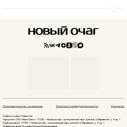
Пользовательское соглашение
Политика конфиденциальности
Контакты
Сетевое издание Новый очаг
Учредитель ООО «Фэшн Пресс»: 117105, г. Москва, вн.тер.г. муниципальный округ Донской, ш Варшавское, д. 9 стр. 1
Адрес редакции: 117105, г. Москва, вн.тер.г. муниципальный округ Донской, ш Варшавское, д. 9 стр. 1
Главный редактор: Родикова Наталья Александровна