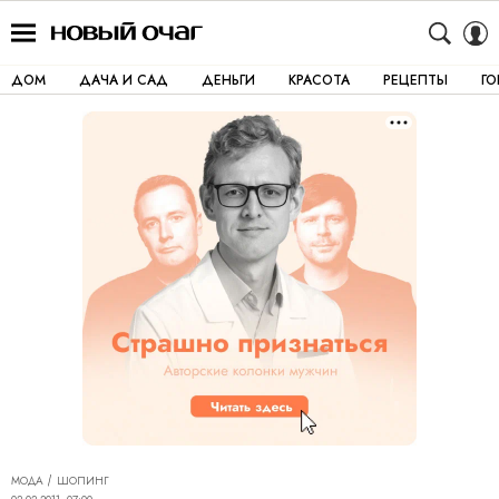
ДОМ
ДАЧА И САД
ДЕНЬГИ
КРАСОТА
РЕЦЕПТЫ
Г
МОДА
ШОПИНГ