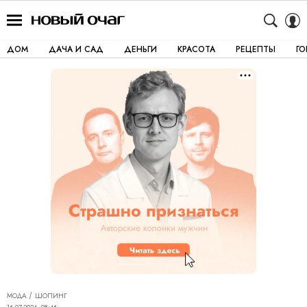
ДОМ
ДАЧА И САД
ДЕНЬГИ
КРАСОТА
РЕЦЕПТЫ
Г
МОДА
ШОПИНГ