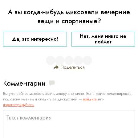
А вы когда-нибудь миксовали вечерние
вещи и спортивные?
Нет, меня никто не
Да, это интересно!
поймет
Поделиться
Комментарии
Вы уже сейчас можете ответить автору анонимно. Если хотите комментировать
под своим именем и следить за дискуссией —
войдите
или
зарегистрируйтесь