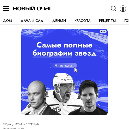
ДОМ
ДАЧА И САД
ДЕНЬГИ
КРАСОТА
РЕЦЕПТЫ
Г
МОДА
МОДНЫЕ ТРЕНДЫ