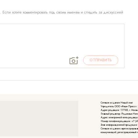
. Если хотите комментировать под своим именем и следить за дискуссией
ОТПРАВИТЬ
Сетевое издание Новый очаг
Учредитель ООО «Фэшн Пресс»: 117
Адрес редакции: 117105, г. Москва
Главный редактор: Родикова Нат
Адрес электронной почты редакции
Номер телефона редакции: +7 (49
Знак информационной продукции:
Cетевое издание зарегистрирова
коммуникаций, регистрационный но