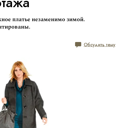
отажа
жное платье незаменимо зимой.
нтированы.
Обсудить тему