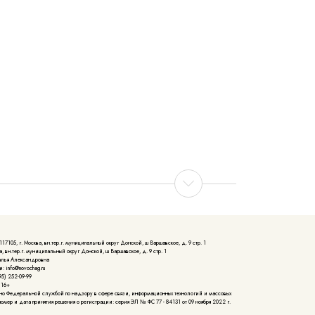
105, г. Москва, вн.тер.г. муниципальный округ Донской, ш Варшавское, д. 9 стр. 1
, вн.тер.г. муниципальный округ Донской, ш Варшавское, д. 9 стр. 1
алья Александровна
: info@novochag.ru
5) 252-09-99
 16+
но Федеральной службой по надзору в сфере связи, информационных технологий и массовых
мер и дата принятия решения о регистрации: серия ЭЛ № ФС 77 - 84131 от 09 ноября 2022 г.