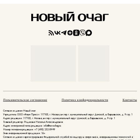
Пользовательское соглашение
Политика конфиденциальности
Контакты
Сетевое издание Новый очаг
Учредитель ООО «Фэшн Пресс»: 117105, г. Москва, вн.тер.г. муниципальный округ Донской, ш Варшавское, д. 9 стр. 1
Адрес редакции: 117105, г. Москва, вн.тер.г. муниципальный округ Донской, ш Варшавское, д. 9 стр. 1
Главный редактор: Родикова Наталья Александровна
Адрес электронной почты редакции: info@novochag.ru
Номер телефона редакции: +7 (495) 252-09-99
Знак информационной продукции: 16+
Cетевое издание зарегистрировано Федеральной службой по надзору в сфере связи, информационных технологий и