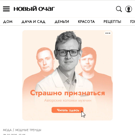
ДОМ
ДАЧА И САД
ДЕНЬГИ
КРАСОТА
РЕЦЕПТЫ
Г
МОДА
МОДНЫЕ ТРЕНДЫ