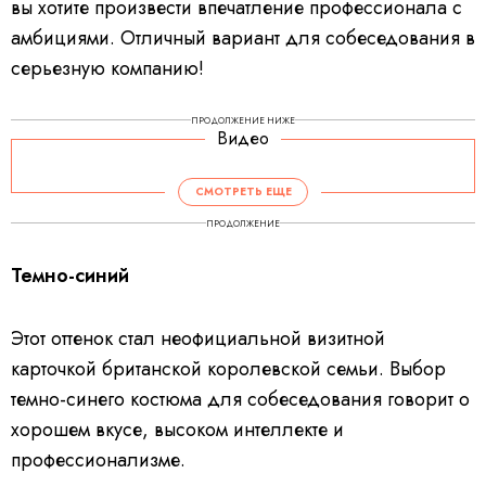
вы хотите произвести впечатление профессионала с
амбициями. Отличный вариант для собеседования в
серьезную компанию!
ПРОДОЛЖЕНИЕ НИЖЕ
Видео
V
i
d
СМОТРЕТЬ ЕЩЕ
e
o
P
ПРОДОЛЖЕНИЕ
l
a
y
e
Темно-синий
r
i
s
l
o
a
Этот оттенок стал неофициальной визитной
d
i
n
карточкой британской королевской семьи. Выбор
g
.
темно-синего костюма для собеседования говорит о
хорошем вкусе, высоком интеллекте и
профессионализме.