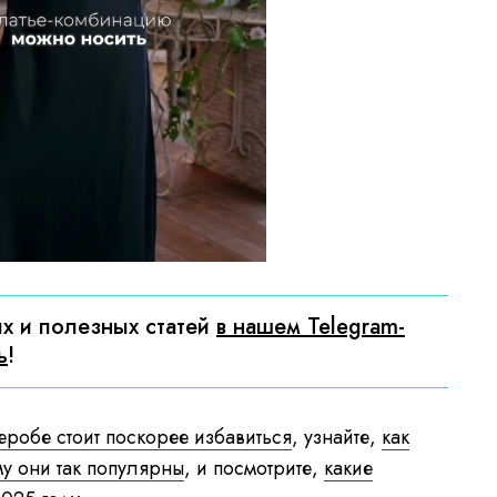
a
y
e
r
i
s
l
o
a
d
i
n
g
.
х и полезных статей
в нашем Telegram-
ь
!
еробе стоит поскорее избавиться
, узнайте,
как
му они так популярны
, и посмотрите,
какие