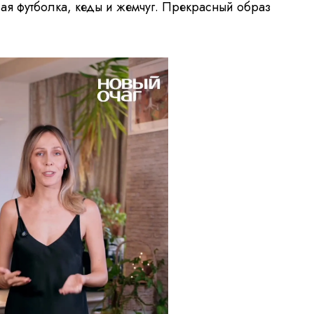
ая футболка, кеды и жемчуг. Прекрасный образ
V
i
d
e
o
P
l