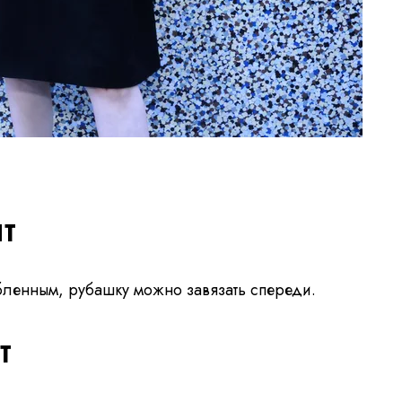
т
бленным, рубашку можно завязать спереди.
т