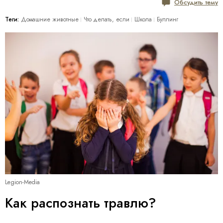
Обсудить тему
Теги:
Домашние животные
Что делать, если
Школа
Буллинг
Legion-Media
Как распознать травлю?