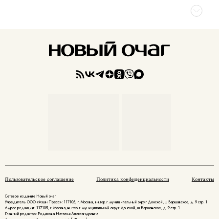
Пользовательское соглашение
Политика конфиденциальности
Контакты
Сетевое издание Новый очаг
Учредитель ООО «Фэшн Пресс»: 117105, г. Москва, вн.тер.г. муниципальный округ Донской, ш Варшавское, д. 9 стр. 1
Адрес редакции: 117105, г. Москва, вн.тер.г. муниципальный округ Донской, ш Варшавское, д. 9 стр. 1
Главный редактор: Родикова Наталья Александровна