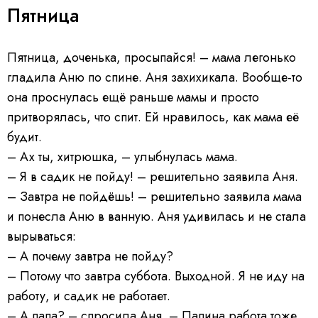
Пятница
Пятница, доченька, просыпайся! – мама легонько
гладила Аню по спине. Аня захихикала. Вообще-то
она проснулась ещё раньше мамы и просто
притворялась, что спит. Ей нравилось, как мама её
будит.
– Ах ты, хитрюшка, – улыбнулась мама.
– Я в садик не пойду! – решительно заявила Аня.
– Завтра не пойдёшь! – решительно заявила мама
и понесла Аню в ванную. Аня удивилась и не стала
вырываться:
– А почему завтра не пойду?
– Потому что завтра суббота. Выходной. Я не иду на
работу, и садик не работает.
– А папа? – спросила Аня. – Папина работа тоже