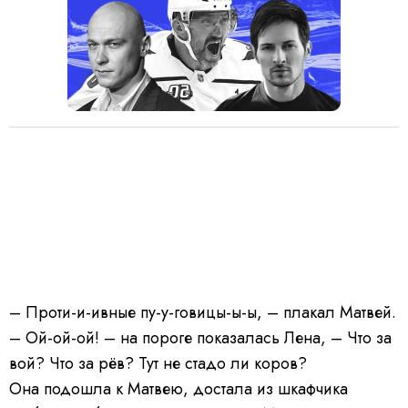
– Проти-и-ивные пу-у-говицы-ы-ы, – плакал Матвей.
– Ой-ой-ой! – на пороге показалась Лена, – Что за
вой? Что за рёв? Тут не стадо ли коров?
Она подошла к Матвею, достала из шкафчика