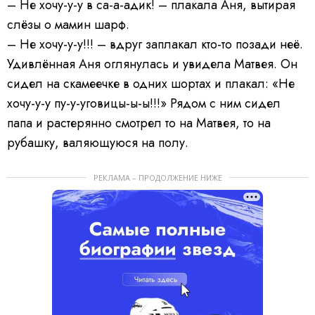
– Не хочу-у-у в са-а-адик! – плакала Аня, вытирая
слёзы о мамин шарф.
– Не хочу-у-у!!! – вдруг заплакал кто-то позади неё.
Удивлённая Аня оглянулась и увидела Матвея. Он
сидел на скамеечке в одних шортах и плакал: «Не
хочу-у-у пу-у-уговицы-ы-ы!!!» Рядом с ним сидел
папа и растерянно смотрел то на Матвея, то на
рубашку, валяющуюся на полу.
РЕКЛАМА – ПРОДОЛЖЕНИЕ НИЖЕ