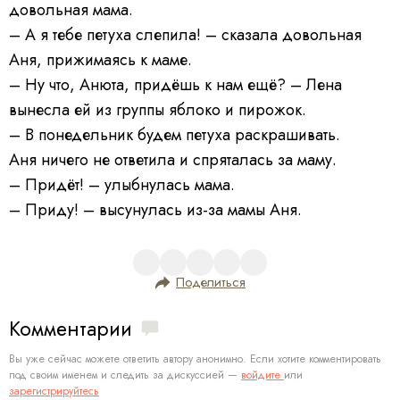
довольная мама.
– А я тебе петуха слепила! – сказала довольная
Аня, прижимаясь к маме.
– Ну что, Анюта, придёшь к нам ещё? – Лена
вынесла ей из группы яблоко и пирожок.
– В понедельник будем петуха раскрашивать.
Аня ничего не ответила и спряталась за маму.
– Придёт! – улыбнулась мама.
– Приду! – высунулась из-за мамы Аня.
Поделиться
Комментарии
Вы уже сейчас можете ответить автору анонимно. Если хотите комментировать
под своим именем и следить за дискуссией —
войдите
или
зарегистрируйтесь