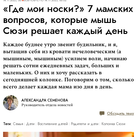
14.11.2025, 08:00
ОБНОВЛЕНО
14.11.2025, 08:02
«Где мои носки?» 7 мамских
вопросов, которые мышь
Сюзи решает каждый день
Каждое буднее утро звенит будильник, и я,
вытащив себя из кровати нечеловеческим (а
мышиным, мышиным) усилием воли, начинаю
решать сотни ежедневных задач, больших и
маленьких. О них и хочу рассказать в
сегодняшней колонке. Поговорим о том, сколько
всего делает каждая мама изо дня в день.
АЛЕКСАНДРА СЕМЕНОВА
Руководитель отдела новостей
Обсудить тему
Теги:
Семья
Дети
Воспитание детей
Родители и дети
Колонка Сюзи