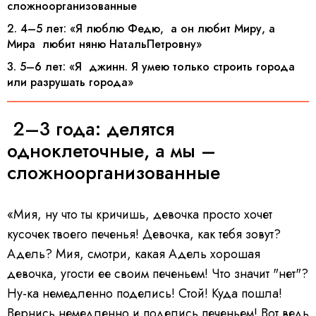
сложноорганизованные
2. 4–5 лет: «Я люблю Федю, а он любит Миру, а
Мира любит няню НатальПетровну»
3. 5–6 лет: «Я джинн. Я умею только строить города
или разрушать города»
2–3 года: делятся
одноклеточные, а мы –
сложноорганизованные
«Мия, ну что ты кричишь, девочка просто хочет
кусочек твоего печенья! Девочка, как тебя зовут?
Адель? Мия, смотри, какая Адель хорошая
девочка, угости ее своим печеньем! Что значит "нет"?
Ну-ка немедленно поделись! Стой! Куда пошла!
Вернись немедленно и поделись печеньем! Вот ведь