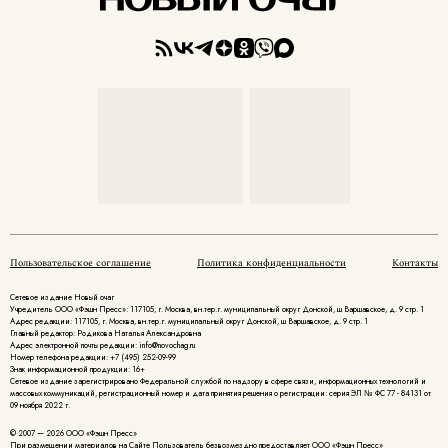
Пользовательское соглашение
Политика конфиденциальности
Контакты
Сетевое издание Новый очаг
Учредитель ООО «Фэшн Пресс»: 117105, г. Москва, вн.тер.г. муниципальный округ Донской, ш Варшавское, д. 9 стр. 1
Адрес редакции: 117105, г. Москва, вн.тер.г. муниципальный округ Донской, ш Варшавское, д. 9 стр. 1
Главный редактор: Родикова Наталья Александровна
Адрес электронной почты редакции: info@novochag.ru
Номер телефона редакции: +7 (495) 252-09-99
Знак информационной продукции: 16+
Cетевое издание зарегистрировано Федеральной службой по надзору в сфере связи, информационных технологий и
массовых коммуникаций, регистрационный номер и дата принятия решения о регистрации: серия ЭЛ № ФС 77 - 84131 от
09 ноября 2022 г.
© 2007 — 2026 ООО «Фэшн Пресс»
При размещении материалов на Сайте Пользователь безвозмездно предоставляет ООО «Фэшн Пресс»