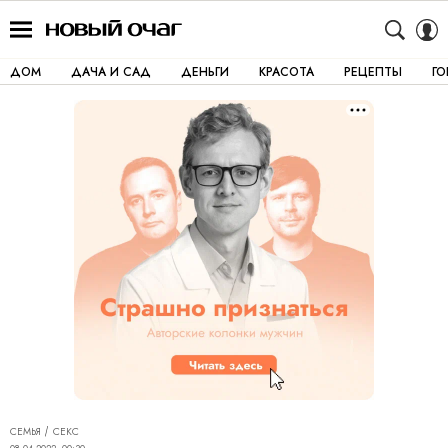
ДОМ
ДАЧА И САД
ДЕНЬГИ
КРАСОТА
РЕЦЕПТЫ
Г
СЕМЬЯ
СЕКС