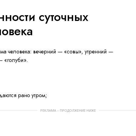
нности суточных
ловека
тма человека: вечерний — «совы», утренний —
– «голуби».
даются рано утром;
РЕКЛАМА – ПРОДОЛЖЕНИЕ НИЖЕ