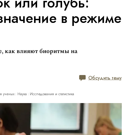
к или голубь:
значение в режиме
е, как влияют биоритмы на
Обсудить тему
я ученых
Наука
Исследования и статистика