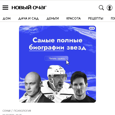
ДОМ
ДАЧА И САД
ДЕНЬГИ
КРАСОТА
РЕЦЕПТЫ
Г
СЕМЬЯ
ПСИХОЛОГИЯ