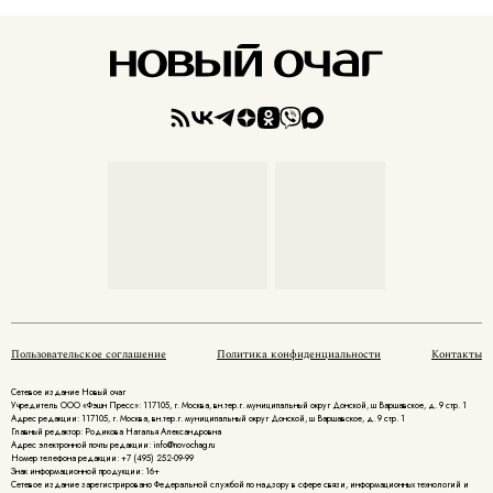
Пользовательское соглашение
Политика конфиденциальности
Контакты
Сетевое издание Новый очаг
Учредитель ООО «Фэшн Пресс»: 117105, г. Москва, вн.тер.г. муниципальный округ Донской, ш Варшавское, д. 9 стр. 1
Адрес редакции: 117105, г. Москва, вн.тер.г. муниципальный округ Донской, ш Варшавское, д. 9 стр. 1
Главный редактор: Родикова Наталья Александровна
Адрес электронной почты редакции: info@novochag.ru
Номер телефона редакции: +7 (495) 252-09-99
Знак информационной продукции: 16+
Cетевое издание зарегистрировано Федеральной службой по надзору в сфере связи, информационных технологий и