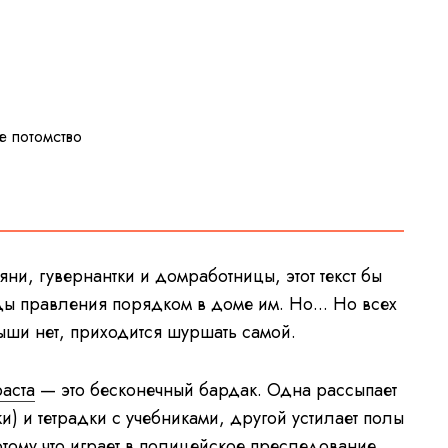
е потомство
яни, гувернантки и домработницы, этот текст бы
ды правления порядком в доме им. Но... Но всех
ши нет, приходится шуршать самой.
аста
— это бесконечный бардак. Одна рассыпает
ки) и тетрадки с учебниками, другой устилает полы
отому что играет в полицейское преследование