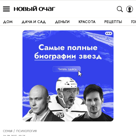
ДОМ
ДАЧА И САД
ДЕНЬГИ
КРАСОТА
РЕЦЕПТЫ
Г
СЕМЬЯ
ПСИХОЛОГИЯ