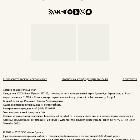
Пользовательское соглашение
Политика конфиденциальности
Контакты
Сетевое издание Новый очаг
Учредитель ООО «Фэшн Пресс»: 117105, г. Москва, вн.тер.г. муниципальный округ Донской, ш Варшавское, д. 9 стр. 1
Адрес редакции: 117105, г. Москва, вн.тер.г. муниципальный округ Донской, ш Варшавское, д. 9 стр. 1
Главный редактор: Родикова Наталья Александровна
Адрес электронной почты редакции: info@novochag.ru
Номер телефона редакции: +7 (495) 252-09-99
Знак информационной продукции: 16+
Cетевое издание зарегистрировано Федеральной службой по надзору в сфере связи, информационных технологий и
массовых коммуникаций, регистрационный номер и дата принятия решения о регистрации: серия ЭЛ № ФС 77 - 84131 от
09 ноября 2022 г.
© 2007 — 2026 ООО «Фэшн Пресс»
При размещении материалов на Сайте Пользователь безвозмездно предоставляет ООО «Фэшн Пресс»
неисключительные права на использование, воспроизведение, распространение, создание производных произведений,