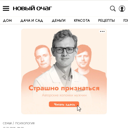
ДОМ
ДАЧА И САД
ДЕНЬГИ
КРАСОТА
РЕЦЕПТЫ
Г
СЕМЬЯ
ПСИХОЛОГИЯ