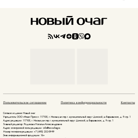
Пользовательское соглашение
Политика конфиденциальности
Контакты
Сетевое издание Новый очаг
Учредитель ООО «Фэшн Пресс»: 117105, г. Москва, вн.тер.г. муниципальный округ Донской, ш Варшавское, д. 9 стр. 1
Адрес редакции: 117105, г. Москва, вн.тер.г. муниципальный округ Донской, ш Варшавское, д. 9 стр. 1
Главный редактор: Родикова Наталья Александровна
Адрес электронной почты редакции: info@novochag.ru
Номер телефона редакции: +7 (495) 252-09-99
Знак информационной продукции: 16+