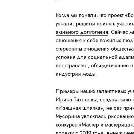
f
2
Когда мы поняли, что проект «Во
узнали, решили принять участи
активного долголетия
. Сейчас м
отношения к себе пожилых люде
стереотипы отношения общества
условия для социальной адапта
пространство, объединяющее лю
индустрии моды.
Примеры наших талантливых учас
Ирина Тихоновы, создав свою 
«Изящная шляпка», не раз прин
Мусорина увлеклась рисованием
конкурса «Мастер и мастерица
проекту с 2019 года, вынуждена