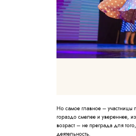
I
t
e
Но самое главное – участницы п
m
гораздо смелее и увереннее, из
1
возраст – не преграда для того
o
деятельность.