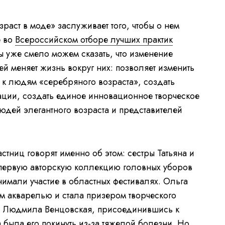
зраст в моде» заслуживает того, чтобы о нем
е во
Всероссийском отборе лучших практик
ы уже смело можем сказать, что изменение
й меняет жизнь вокруг них: позволяет изменить
 к людям «серебряного возраста», создать
ции, создать единое инновационное творческое
дей элегантного возраста и представителей
тниц говорят именно об этом: сестры Татьяна и
первую авторскую коллекцию головных уборов
имали участие в областных фестивалях. Ольга
 акварелью и стала призером творческого
». Людмила Венцовская, присоединившись к
 была его покинуть из-за тяжелой болезни. Но