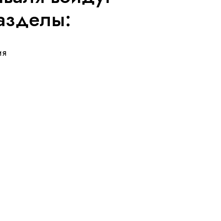
азделы:
ия