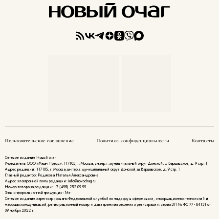
Пользовательское соглашение
Политика конфиденциальности
Контакты
Сетевое издание Новый очаг
Учредитель ООО «Фэшн Пресс»: 117105, г. Москва, вн.тер.г. муниципальный округ Донской, ш Варшавское, д. 9 стр. 1
Адрес редакции: 117105, г. Москва, вн.тер.г. муниципальный округ Донской, ш Варшавское, д. 9 стр. 1
Главный редактор: Родикова Наталья Александровна
Адрес электронной почты редакции: info@novochag.ru
Номер телефона редакции: +7 (495) 252-09-99
Знак информационной продукции: 16+
Cетевое издание зарегистрировано Федеральной службой по надзору в сфере связи, информационных технологий и
массовых коммуникаций, регистрационный номер и дата принятия решения о регистрации: серия ЭЛ № ФС 77 - 84131 от
09 ноября 2022 г.