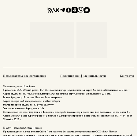
Пользовательское соглашение
Политика конфиденциальности
Контакты
Сетевое издание Новый очаг
Учредитель ООО «Фэшн Пресс»: 117105, г. Москва, вн.тер.г. муниципальный округ Донской, ш Варшавское, д. 9 стр. 1
Адрес редакции: 117105, г. Москва, вн.тер.г. муниципальный округ Донской, ш Варшавское, д. 9 стр. 1
Главный редактор: Родикова Наталья Александровна
Адрес электронной почты редакции: info@novochag.ru
Номер телефона редакции: +7 (495) 252-09-99
Знак информационной продукции: 16+
Cетевое издание зарегистрировано Федеральной службой по надзору в сфере связи, информационных технологий и
массовых коммуникаций, регистрационный номер и дата принятия решения о регистрации: серия ЭЛ № ФС 77 - 84131 от
09 ноября 2022 г.
© 2007 — 2026 ООО «Фэшн Пресс»
При размещении материалов на Сайте Пользователь безвозмездно предоставляет ООО «Фэшн Пресс»
неисключительные права на использование, воспроизведение, распространение, создание производных произведений,