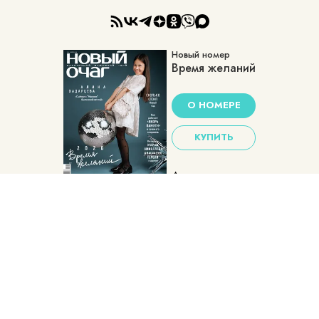
Новый номер
Время желаний
О НОМЕРЕ
КУПИТЬ
Архив номеров
Пользовательское соглашение
Политика конфиденциальности
Контакты
Сетевое издание Новый очаг
Учредитель ООО «Фэшн Пресс»: 117105, г. Москва, вн.тер.г. муниципальный округ Донской, ш Варшавское, д. 9 стр. 1
Адрес редакции: 117105, г. Москва, вн.тер.г. муниципальный округ Донской, ш Варшавское, д. 9 стр. 1
Главный редактор: Родикова Наталья Александровна
Адрес электронной почты редакции: info@novochag.ru
Номер телефона редакции: +7 (495) 252-09-99
Знак информационной продукции: 16+
Cетевое издание зарегистрировано Федеральной службой по надзору в сфере связи, информационных технологий и
массовых коммуникаций, регистрационный номер и дата принятия решения о регистрации: серия ЭЛ № ФС 77 - 84131 от