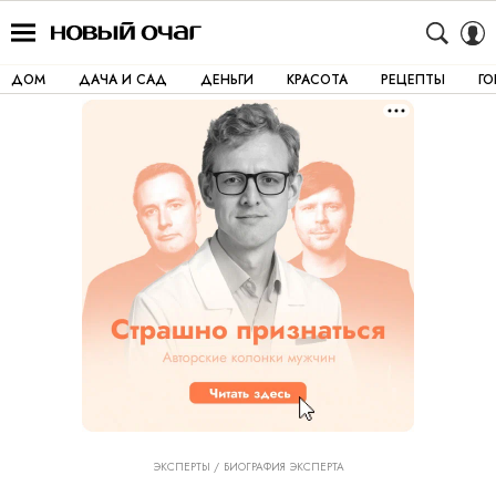
ДОМ
ДАЧА И САД
ДЕНЬГИ
КРАСОТА
РЕЦЕПТЫ
Г
ЭКСПЕРТЫ
БИОГРАФИЯ ЭКСПЕРТА