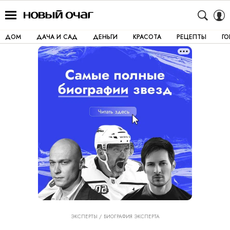
ДОМ
ДАЧА И САД
ДЕНЬГИ
КРАСОТА
РЕЦЕПТЫ
Г
ЭКСПЕРТЫ
БИОГРАФИЯ ЭКСПЕРТА